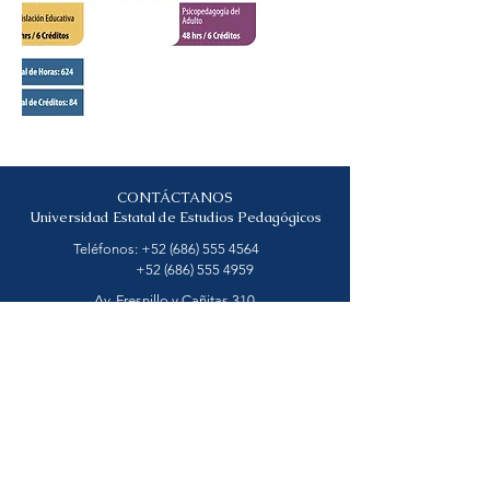
CONTÁCTANOS
Universidad Estatal de Estudios Pedagógicos
Teléfonos:
+52 (686) 555 4564
+52 (686) 555 4959
Av. Fresnillo y Cañitas 310
Col. Zacatecas. 21090
UEEP Ext. TIJUANA
ueepestudiospedagogicos@gmail.com