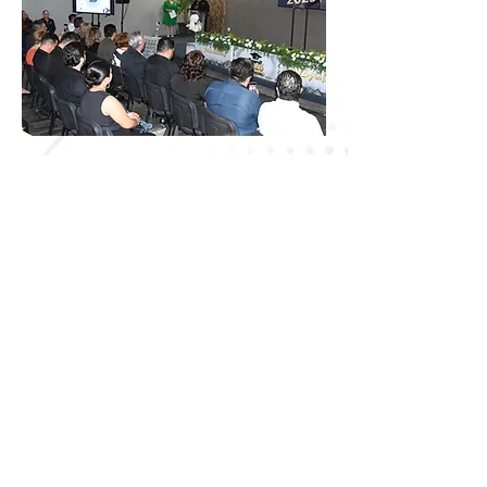
CONTÁCTANOS
Universidad Estatal de Estudios Pedagógicos
Teléfonos:
+52 (686) 555 4564
+52 (686) 555 4959
Av. Fresnillo y Cañitas 310
Col. Zacatecas. 21090
UEEP Ext. TIJUANA
ueepestudiospedagogicos@gmail.com