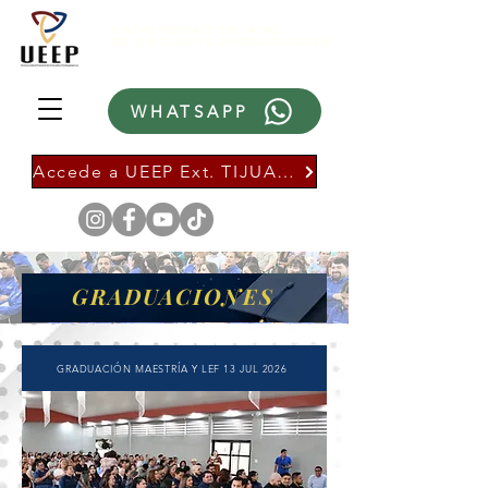
UNIVERSIDAD ESTATAL
DE ESTUDIOS PEDAGÓGICOS
WHATSAPP
Accede a UEEP Ext. TIJUANA
GRADUACIONES
GRADUACIÓN MAESTRÍA Y LEF 13 JUL 2026