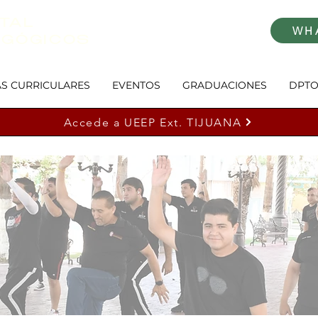
TAL
WH
AGÓGICOS
S CURRICULARES
EVENTOS
GRADUACIONES
DPTO
Accede a UEEP Ext. TIJUANA